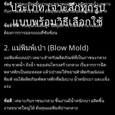
ข้อดี
: รายละเอียดชิ้นงานสูง ขนาดแม่นยำ ผลิตรวดเร็ว เหมาะ
ประเภท เจาะลึกทุกรูป
กับการผลิตจำนวนมาก ต้นทุนต่อชิ้นต่ำเมื่อผลิตปริมาณมาก
แบบพร้อมวิธีเลือกใช้
ข้อจำกัด
: ต้นทุนเริ่มต้นสูง ไม่คุ้มค่าหากผลิตจำนวนน้อย
ต้องการการออกแบบที่ซับซ้อน
2. แม่พิมพ์เป่า (Blow Mold)
แม่พิมพ์แบบเป่า เหมาะสำหรับผลิตภัณฑ์ที่เป็นภาชนะกลวง
เช่น ขวดน้ำ ถังน้ำ ของเล่นโครงสร้างกลวง เริ่มจากการฉีด
พลาสติกเป็นท่อหลอด แล้วเป่าลมให้ขยายตัวติดกับผนังแม่
พิมพ์ จนได้ผลิตภัณฑ์พลาสติกที่ผนังบาง น้ำหนักเบา และแข็ง
แรง
ข้อดี
: เหมาะกับภาชนะกลวง ชิ้นงานมีน้ำหนักเบา ผลิตชิ้น
งานขนาดใหญ่ได้ ต้นทุนแม่พิมพ์ปานกลาง